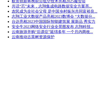
航景创新将携前沿低空技术亮相2025服贸会
共话“芯”未来，志翔集成电路数据安全方案亮...
农民成为全社会父母 是中国乡村振兴共同富裕良...
志翔工业大数据产品亮相2023数博会 “大数据分...
台达亮相2023中国国际智能建筑展 展新品 秀实力
安全牛2023网络安全行业全景图发布 志翔科技...
云南旅游并购“后遗症”延绵多年 一个月内两收...
云南推动古茶树资源保护