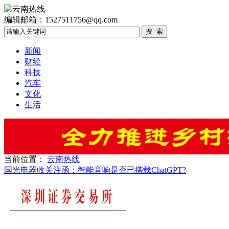
编辑邮箱：1527511756@qq.com
新闻
财经
科技
汽车
文化
生活
当前位置：
云南热线
国光电器收关注函：智能音响是否已搭载ChatGPT?