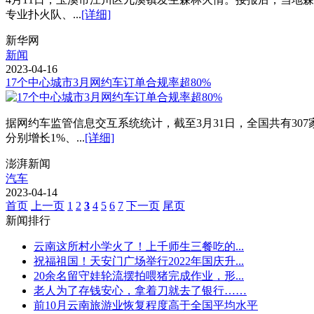
专业扑火队、...
[详细]
新华网
新闻
2023-04-16
17个中心城市3月网约车订单合规率超80%
据网约车监管信息交互系统统计，截至3月31日，全国共有307
分别增长1%、...
[详细]
澎湃新闻
汽车
2023-04-14
首页
上一页
1
2
3
4
5
6
7
下一页
尾页
新闻排行
云南这所村小学火了！上千师生三餐吃的...
祝福祖国！天安门广场举行2022年国庆升...
20余名留守娃轮流摆拍喂猪完成作业，形...
老人为了存钱安心，拿着刀就去了银行……
前10月云南旅游业恢复程度高于全国平均水平