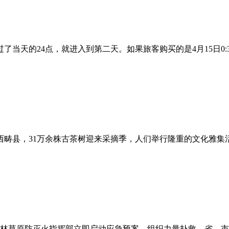
了当天的24点，就进入到第二天。如果旅客购买的是4月15日0:
西畴县，31万余株古茶树迎来采摘季，人们举行隆重的文化雅集
森林草原防灭火指挥部立即启动应急预案，组织力量扑救。省、