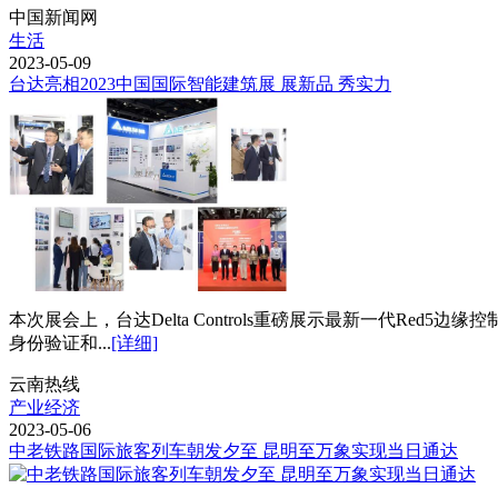
中国新闻网
生活
2023-05-09
台达亮相2023中国国际智能建筑展 展新品 秀实力
本次展会上，台达Delta Controls重磅展示最新一代Red
身份验证和...
[详细]
云南热线
产业经济
2023-05-06
中老铁路国际旅客列车朝发夕至 昆明至万象实现当日通达