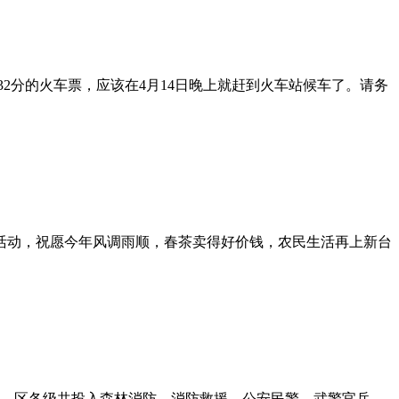
32分的火车票，应该在4月14日晚上就赶到火车站候车了。请务
活动，祝愿今年风调雨顺，春茶卖得好价钱，农民生活再上新台
市、区各级共投入森林消防、消防救援、公安民警、武警官兵、