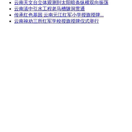
云南天文台立体观测到太阳暗条纵横双向振荡
云南滇中引水工程老马槽隧洞贯通
传承红色基因 云南元江红军小学授旗授牌...
云南禄劝三所红军学校授旗授牌仪式举行